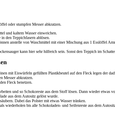
öffel oder stumpfen Messer abkratzen.
tel und kaltem Wasser einweichen.
 in den Teppichfasern ablösen.
önnen anstelle von Waschmittel mit einer Mischung aus 1 Esslöffel A
kensauger kann hier sehr hilfreich sein. Sonst den Teppich im Schatten
zen
en mit Eiswürfeln gefüllten Plastikbeutel auf den Fleck legen der dadur
en Messer abkratzen.
den Fleck benetzen.
rbeiten und so Schokoreste aus dem Stoff lösen. Dann wieder etwas v
lade aus dem Autositz gelöst wurde.
ubern. Dabei das Polster mit etwas Wasser tränken.
s wiederholen bis alle Schokoladen- und Seifenreste aus dem Autositz