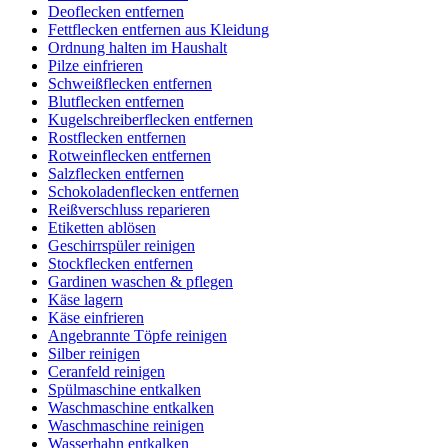
Deoflecken entfernen
Fettflecken entfernen aus Kleidung
Ordnung halten im Haushalt
Pilze einfrieren
Schweißflecken entfernen
Blutflecken entfernen
Kugelschreiberflecken entfernen
Rostflecken entfernen
Rotweinflecken entfernen
Salzflecken entfernen
Schokoladenflecken entfernen
Reißverschluss reparieren
Etiketten ablösen
Geschirrspüler reinigen
Stockflecken entfernen
Gardinen waschen & pflegen
Käse lagern
Käse einfrieren
Angebrannte Töpfe reinigen
Silber reinigen
Ceranfeld reinigen
Spülmaschine entkalken
Waschmaschine entkalken
Waschmaschine reinigen
Wasserhahn entkalken