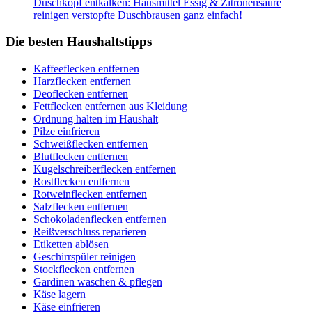
Duschkopf entkalken: Hausmittel Essig & Zitronensäure
reinigen verstopfte Duschbrausen ganz einfach!
Die besten Haushaltstipps
Kaffeeflecken entfernen
Harzflecken entfernen
Deoflecken entfernen
Fettflecken entfernen aus Kleidung
Ordnung halten im Haushalt
Pilze einfrieren
Schweißflecken entfernen
Blutflecken entfernen
Kugelschreiberflecken entfernen
Rostflecken entfernen
Rotweinflecken entfernen
Salzflecken entfernen
Schokoladenflecken entfernen
Reißverschluss reparieren
Etiketten ablösen
Geschirrspüler reinigen
Stockflecken entfernen
Gardinen waschen & pflegen
Käse lagern
Käse einfrieren